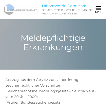
Zum
Labormedizin Darmstadt
Inhalt
DR. MED. STEPHAN WEHRENFENNIG / DR.
MENÜ
springen
MED. OLIVER WANKMÜLLER
Meldepflichtige
Erkrankungen
Auszug aus dem Gesetz zur Neuordnung
seuchenrechtlicher Vorschriften
(Seuchenrechtsneuordnungsgesetz – SeuchRNeuG
vom 20. Juli 2000)
[Früher: Bundesseuchengesetz]