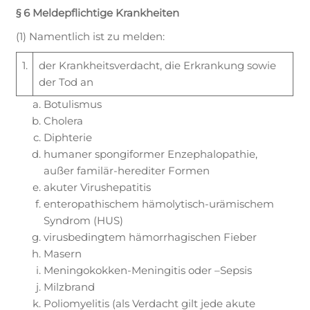
§ 6 Meldepflichtige Krankheiten
(1) Namentlich ist zu melden:
1.
der Krankheitsverdacht, die Erkrankung sowie
der Tod an
Botulismus
Cholera
Diphterie
humaner spongiformer Enzephalopathie,
außer familär-herediter Formen
akuter Virushepatitis
enteropathischem hämolytisch-urämischem
Syndrom (HUS)
virusbedingtem hämorrhagischen Fieber
Masern
Meningokokken-Meningitis oder –Sepsis
Milzbrand
Poliomyelitis (als Verdacht gilt jede akute